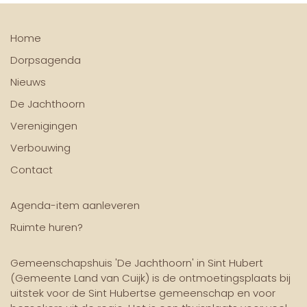
02 oktober 2026
De Klik: Eetpunt
Home
Dorpsagenda
04 oktober 2026
Nieuws
Harmonie Ons Genoegen: Film concert
De Jachthoorn
05 oktober 2026
Verenigingen
Vrouwen van Nu: Apneu-lezing
Verbouwing
Contact
06 oktober 2026
Stichting Heemschut Sint Huybert: Inloopuurtje
Agenda-item aanleveren
14 oktober 2026
Ruimte huren?
De Klik: Fietstocht
Gemeenschapshuis 'De Jachthoorn' in Sint Hubert
18 oktober 2026
(Gemeente Land van Cuijk) is de ontmoetingsplaats bij
MTC Efkes Weg: motorrit (afsluitingsrit)
uitstek voor de Sint Hubertse gemeenschap en voor